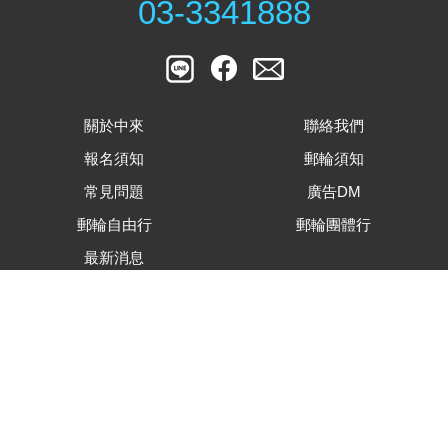
03-3341888
關於中來
聯絡我們
報名須知
郵輪須知
常見問題
廣告DM
郵輪自由行
郵輪團體行
最新消息
客戶滿意度調查表
旅遊行程內容下載
合約及相關表單下載
隱私權資安保護政策