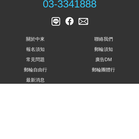
03-3341888
關於中來
聯絡我們
報名須知
郵輪須知
常見問題
廣告DM
郵輪自由行
郵輪團體行
最新消息
客戶滿意度調查表
旅遊行程內容下載
合約及相關表單下載
隱私權資安保護政策