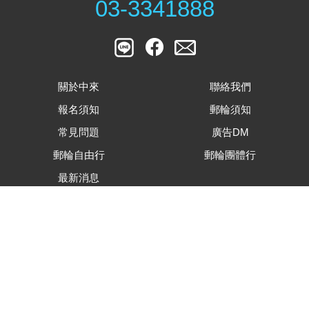
03-3341888
關於中來
聯絡我們
報名須知
郵輪須知
常見問題
廣告DM
郵輪自由行
郵輪團體行
最新消息
客戶滿意度調查表
旅遊行程內容下載
合約及相關表單下載
隱私權資安保護政策