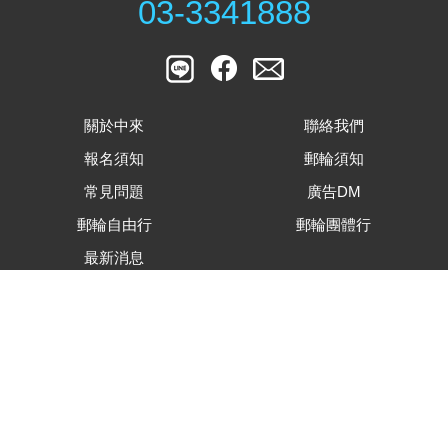
03-3341888
關於中來
聯絡我們
報名須知
郵輪須知
常見問題
廣告DM
郵輪自由行
郵輪團體行
最新消息
客戶滿意度調查表
旅遊行程內容下載
合約及相關表單下載
隱私權資安保護政策