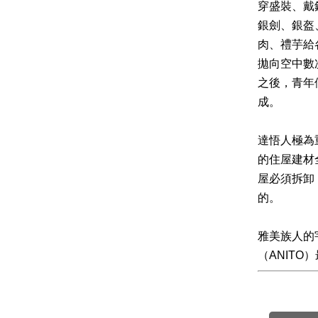
穿盛裝、戴
銀劍、銀盔
肉、禮芋給
拋向空中數
之後，青年
成。
達悟人極為
的住屋建材
屋必須拆卸
的。
雅美族人的
（ANIT