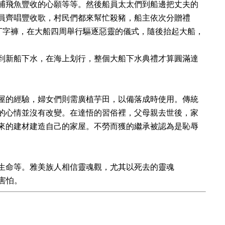
捕飛魚豐收的心願等等。然後船員太太們到船邊把丈夫的
員齊唱豐收歌，村民們都來幫忙殺豬，船主依次分贈禮
丁字褲，在大船四周舉行驅逐惡靈的儀式，隨後抬起大船，
到新船下水，在海上划行，整個大船下水典禮才算圓滿達
屋的經驗，婦女們則需廣植芋田，以備落成時使用。傳統
的心情並沒有改變。在達悟的習俗裡，父母親去世後，家
來的建材建造自己的家屋。不勞而獲的繼承被認為是恥辱
生命等。雅美族人相信靈魂觀，尤其以死去的靈魂
害怕。