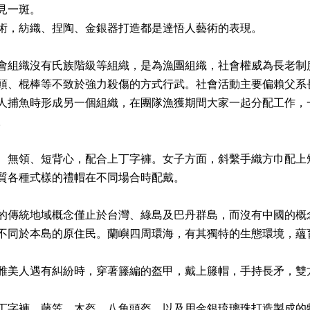
見一斑。
術，紡織、捏陶、金銀器打造都是達悟人藝術的表現。
會組織沒有氏族階級等組織，是為漁團組織，社會權威為長老制
頭、棍棒等不致於強力殺傷的方式行武。社會活動主要偏賴父系
人捕魚時形成另一個組織，在團隊漁獲期間大家一起分配工作，
。
、無領、短背心，配合上丁字褲。女子方面，斜繫手織方巾配上
質各種式樣的禮帽在不同場合時配戴。
的傳統地域概念僅止於台灣、綠島及巴丹群島，而沒有中國的概
不同於本島的原住民。蘭嶼四周環海，有其獨特的生態環境，蘊
雅美人遇有糾紛時，穿著籐編的盔甲，戴上籐帽，手持長矛，雙
丁字褲、藤笠、木盔、八角頭盔、以及用金銀琉璃珠打造製成的