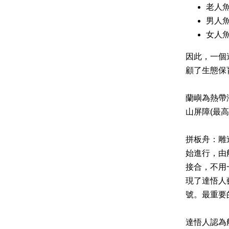
老人魚
男人魚
女人魚
因此，一個
顧了生態保
蘭嶼為熱帶
山屏障(最
拼板舟：雕
始進行，由
接合，不用
現了達悟人
號。最重要
達悟人認為