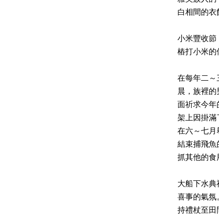
白相間的衣
小米豐收節
樁打小米的
在每年二～
晨，族裡的
面祈求今年
架上因掛滿
在六～七月
結束捕飛魚
抓其他的食
大船下水典
喜事的氣氛
持禮杖至田