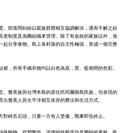
度。部落間糾紛以親族群體相互協調解決，遇有不解之紛
長老制度及漁團組織來管理。除了有血統的家族以外，漁
一起分享食物。島上各村落的自主性極強，形成一個完整
短裙，所有手織衣物均以白色為底，黑、藍相間的色彩。
念。雅美族與台灣本島的原住民同屬南島民族，但表現的
育出雅美人與太平洋相互依存的曆法和生活方式。
方對峙丟石頭，只要一方有人受傷，戰事即告終止。
特殊飾物、捏塑陶壺、泥偶的技藝等均見獨特的風格。藍