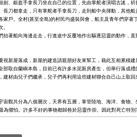
銀劍、銀盔手拿長刀坐在自己的位置，先由掌舵者演唱古謠，祈
、長刀都拿走，只有掌舵者手拿長刀，走到船中央揮動，其他船
各家戶。全村(甚至全島)的村民均盛裝與會，船主及青年們穿著
次。
們抬著船向海邊走去，行進途中反覆地作出驅逐惡靈的動作，直
重視新屋落成，新屋的建造請親朋好友來幫工，藉此互相累積建
全部取自蘭嶼本島，目前已有許多水泥新房產生，但舉行落成禮
，建材由兒子們繼承，兒子們再利用這些建材聯合自己山上取回
宇宙觀共分為八個層次，天界有五層，掌管陸地、海洋、食物、
O）最為懼怕。許多不好的事物都歸咎於惡靈作崇。因此對死亡特別