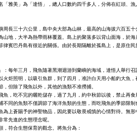
名「雅美」為「達悟」，總人口數約四千多人，分佈在紅頭、漁
嶼周長三十六公里，島中央大部為山林，最高的山海拔六百五十
為山地，大半為熱帶雨林覆蓋。島上的聚落多以背山面海，於海
菲律賓巴丹島有很近的關係。由於長期隔離於孤島上，是原住民
」：每年三月，飛魚隨著黑潮迴游到蘭嶼的海域，達悟人舉行召
以火炬照明，以吸引魚群，到了四月，准許白天用小船釣大魚，
節，但除了飛魚以外，其他的漁類不准撈捕。
飛魚，吃不完的曬乾儲存，過了九月，約中秋節以後，禁止再食
捕不同的魚類不僅調節了海洋魚類的生態，而吃飛魚的季節限制
魚為上蒼賜予的神聖物品，因此要以敬畏戒慎的心情對待。無形
非常先進的生態理念呢。
類，符合生態保育的觀念。將魚分為：