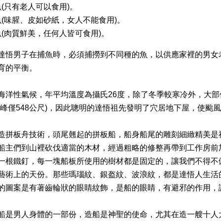
(只有老人可以食用)。
(味腥、皮如砂紙，女人不能食用)。
(肉質鮮美，任何人皆可食用)。
達悟男子在捕魚時，必須捕撈到不同種的魚，以供應家裡的男女
育的平衡。
海洋性氣候，年平均溫度為攝氏26度，除了冬季較寒冷外，大
高峰僅548公尺)，因此聰明的達悟祖先發明了穴居地下屋，使颱
造拼板舟技術，頭尾翹起的拼板船，船身船尾的雕刻細緻精美是
船主們到山裡砍伐適當的木材，經過粗略的修整再帶到工作房前加
一根鐵釘，每一塊船板所使用的樹材都是固定的，讓我們不得不
藝術上的天份。那些瑪瑙紋、銀盔紋、波浪紋，都是達悟人生活
的圖案是有著齒輪狀的眼睛紋飾，是船的眼睛，有避邪的作用，
船是男人身體的一部份，造船是神聖的使命，尤其在造一艘十人