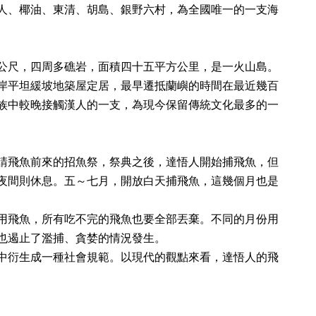
人、椰油、東清、胡島、銀野六村，為全國唯一的一支海
公尺，四周多礁岩，面積四十五平方公里，是一火山島。
岸平坦緩坡地築屋定居，最早遷抵蘭嶼的時間在最近幾百
族中較晚接觸漢人的一支，為現今保留傳統文化最多的一
請飛魚前來的招魚祭，祭典之後，達悟人開始捕飛魚，但
夜間則休息。五～七月，開放白天捕飛魚，這幾個月也是
用飛魚，所有吃不完的飛魚也要全部丟棄。不同的月份用
也遏止了濫捕、貪婪的情況發生。
中衍生成一種社會規範。以現代的觀點來看，達悟人的飛