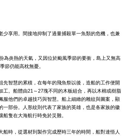
老少享用。間接地抑制了過量捕殺單一魚類的危機，也兼
部份為炎熱的天氣，又因位於颱風季節的要衝，島上又無高
風季節仍能高枕無憂。
祖先智慧的累積，在每年的飛魚祭以後，造船的工作便開
工。船體由21～27塊不同的木板組合，再以木棉或樹脂
佩服他們的卓越技巧與智慧。船上細緻的雕紋與圖案，顯
的一部份。人形紋則代表了家族的英雄，也是各家族的徽
讓船隻在大海航行時免於災難。
大船時，從選材到製作完成歷時三年的時間，船對達悟人