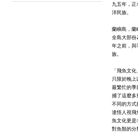
九五年，正
洋民族。
蘭嶼島，蘭
全島大部份
年之前，與
族。
「飛魚文化
只限於晚上
最繁忙的季
捕了這麼多
不同的方式
達悟人視飛
魚文化更是
對魚類的分