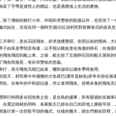
飾及丁字帶是達悟人的標誌，也是適應海上生活的產物。
，除了傳統的樁打小米、吟唱祈求豐收的歌謠以外，也安排了一
儀式結合，呈現在同一個時空;顯示紅頭村民對歌舞形式的改良意
三月舉行，意在召請飛魚，祈求漁獲豐碩。依照以前的慣例，大
男子由長老帶領至海邊，以手指沾雞血塗在海邊的卵石，向海面呼
的飛魚飛回到船上來。之後，船主拾了五個卵石回到船主屋前的
了飛魚而搖晃，有祈求豐收的意義。
舉行，表示飛魚汛期已結束，曬乾儲存以備冬季時食用。
的當天，村民將今年捕獲的大魚尾巴(通常是鮪魚)穿串吊掛在海
用魚。在每年的中秋節以後，停止食用飛魚。並將未食的飛魚丟
禮舉行時間多在招魚祭之前，是全島的盛事，所有親朋好友都來
。在選定樹材的同時，各家船主已經在自己的田地上廣植芋頭，
間進行第一次挖取芋頭的儀式。往後的幾天，婦女們都在田裡，