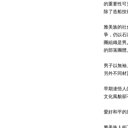
的重要性可
除了造船技
雅美族的社
爭，仍以石
團組織是男
的部落團體
男子以無袖
另外不同材
早期達悟人
文化風貌卻
愛好和平的
雅美族人的