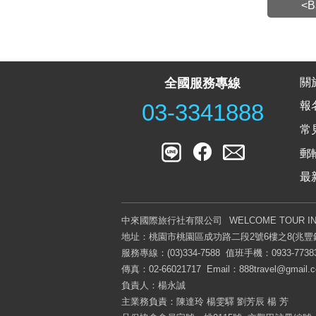
<B
關
全國服務專線
報
03-3341888
常
郵
最
中來國際旅行社有限公司
WELCOME TOUR IN
地址：桃園市桃園區成功路二段2號6樓之8(兆豐
服務專線：(03)334-7588 值班手機：0933-7738
傳真：02-66021717 Email：
888travel@gmail.
負責人：楊永誠
主業務負責：陳達玲 楊雯驛 劉芳辰 楊 芳