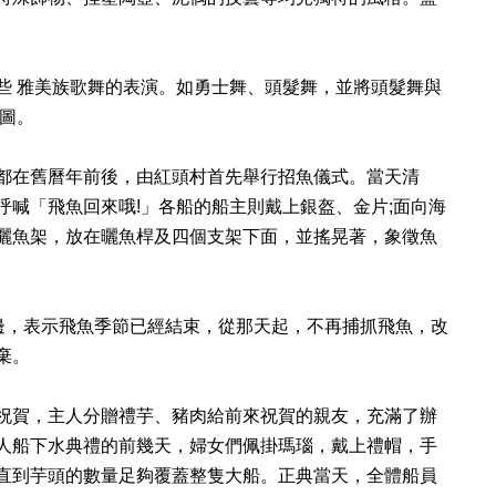
些 雅美族歌舞的表演。如勇士舞、頭髮舞，並將頭髮舞與
圖。
都在舊曆年前後，由紅頭村首先舉行招魚儀式。當天清
喊「飛魚回來哦!」各船的船主則戴上銀盔、金片;面向海
曬魚架，放在曬魚桿及四個支架下面，並搖晃著，象徵魚
邊，表示飛魚季節已經結束，從那天起，不再捕抓飛魚，改
棄。
祝賀，主人分贈禮芋、豬肉給前來祝賀的親友，充滿了辦
人船下水典禮的前幾天，婦女們佩掛瑪瑙，戴上禮帽，手
直到芋頭的數量足夠覆蓋整隻大船。正典當天，全體船員