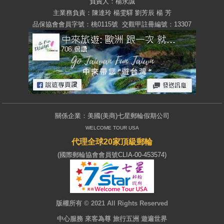
負責人：楊永誠
主業務負責：陳達玲 楊雯驛 劉芳辰 楊 芳
品保協會會員字號：桃0115號 交觀甲註冊編號：13307
關係企業：美國(美商)七星郵輪假期公司
WELCOME TOUR USA
代理全球20家頂級郵輪
(國際郵輪協會會員號CLIA-00-453574)
版權所有 © 2021 All Rights Reserved
中心服務 來客為尊 旅行五洲 遊遍世界