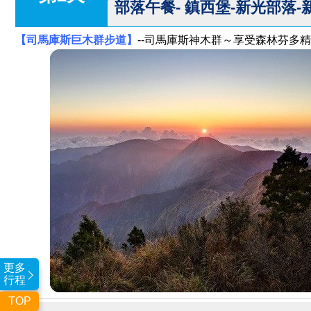
部落午餐- 鎮西堡-新光部落-
【司馬庫斯巨木群步道】
--司馬庫斯神木群～享受森林芬多
更多
行程
TOP