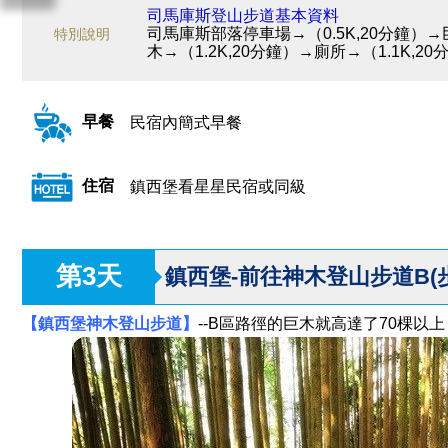
司馬庫斯登山步道基本資料
司馬庫斯部落停車場→（0.5K,20分鐘）→巨
特別說明
木→（1.2K,20分鐘）→廁所→（1.1K,
早餐
民宿內簡式早餐
住宿
鎮西堡看星星民宿或同級
第3天
鎮西堡-前往神木登山步道B(
【鎮西堡神木登山步道】
--B區路徑的巨木就高達了70棵