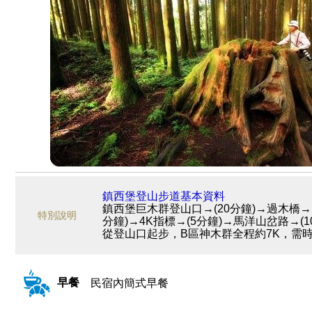
鎮西堡登山步道基本資料
鎮西堡巨木群登山口→(20分鐘)→過木橋→(5
特別說明
分鐘)→4K指標→(5分鐘)→馬洋山岔路→(1
從登山口起步，B區神木群全程約7K，需時
早餐
民宿內簡式早餐