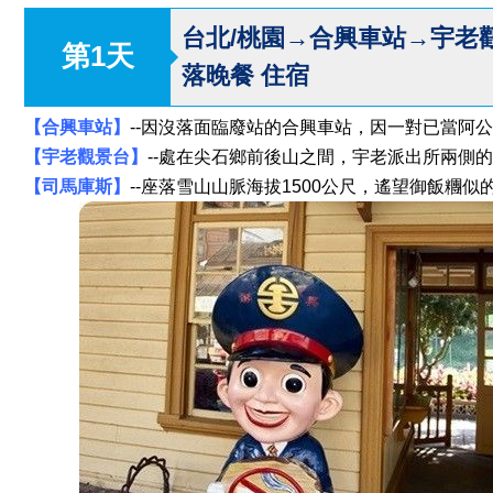
台北/桃園→合興車站→宇老
第1天
落晚餐 住宿
【合興車站】
--因沒落面臨廢站的合興車站，因一對已當阿
【宇老觀景台】
--處在尖石鄉前後山之間，宇老派出所兩側
【司馬庫斯】
--座落雪山山脈海拔1500公尺，遙望御飯