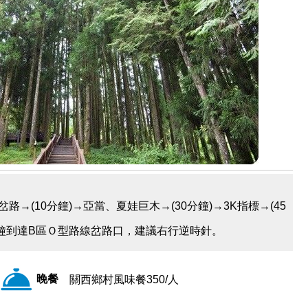
岔路→(10分鐘)→亞當、夏娃巨木→(30分鐘)→3K指標→(45
分鐘到達B區Ｏ型路線岔路口，建議右行逆時針
。
晚餐
關西鄉村風味餐350/人