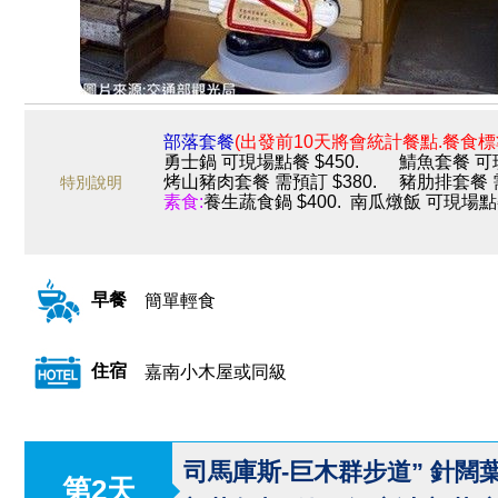
部落套餐
(出發前10天將會統計餐點.餐食標準
勇士鍋 可現場點餐 $450. 鯖魚套餐 可現
烤山豬肉套餐 需預訂 $380. 豬肋排套餐 需
特別說明
素食:
養生蔬食鍋 $400. 南瓜燉飯 可現場點餐
早餐
簡單輕食
住宿
嘉南小木屋或同級
司馬庫斯-巨木群步道” 針闊
第2天