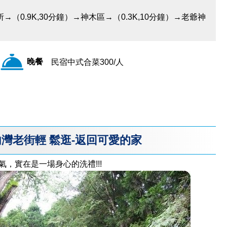
→（0.9K,30分鐘）→神木區→（0.3K,10分鐘）→老爺神
晚餐
民宿中式合菜300/人
內灣老街輕 鬆逛-返回可愛的家
，實在是一場身心的洗禮!!!