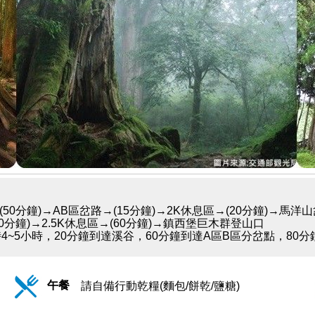
0分鐘)→AB區岔路→(15分鐘)→2K休息區→(20分鐘)→馬洋山
0分鐘)→2.5K休息區→(60分鐘)→鎮西堡巨木群登山口
4~5小時，20分鐘到達溪谷，60分鐘到達A區B區分岔點，80
午餐
請自備行動乾糧(麵包/餅乾/鹽糖)