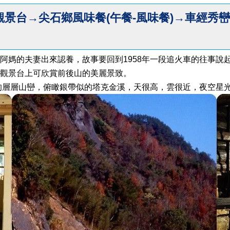
觀景台→尖石鄉風味餐(午餐-風味餐)→車經秀
公阿媽的夫妻出來認養，故事要回到1958年一段追火車的往事說
的觀景台上可欣賞前後山的美麗景致。
糰似的層層山巒，俯瞰銀帶似的塔克金溪，天很高，雲很近，夜空星