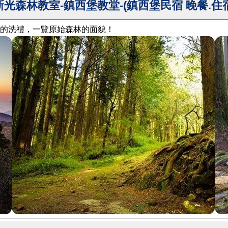
新光森林教室-鎮西堡教堂-(鎮西堡民宿 晚餐.住宿
精的洗禮，一覽原始森林的面貌！