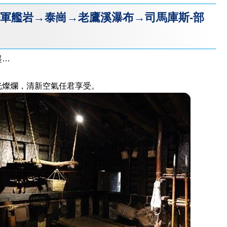
巒軍艦岩→泰崗→老鷹溪瀑布→司馬庫斯-部
起…
光燦爛，清新空氣任君享受。