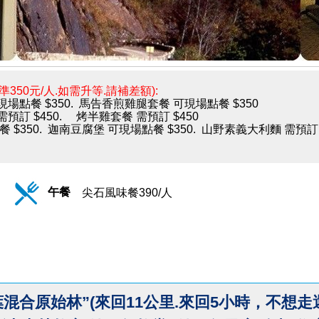
350元/人.如需升等.請補差額):
場點餐 $350. 馬告香煎雞腿套餐 可現場點餐 $350
預訂 $450. 烤半雞套餐 需預訂 $450
 $350. 迦南豆腐堡 可現場點餐 $350. 山野素義大利麵 需預訂 
午餐
尖石風味餐390/人
葉混合原始林”(來回11公里.來回5小時，不