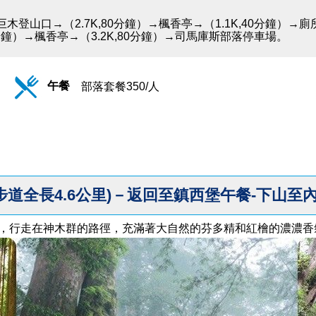
木登山口→（2.7K,80分鐘）→楓香亭→（1.1K,40分鐘）→廁所
20分鐘）→楓香亭→（3.2K,80分鐘）→司馬庫斯部落停車場。
午餐
部落套餐350/人
步道全長4.6公里)－返回至鎮西堡午餐-下山至
以上，行走在神木群的路徑，充滿著大自然的芬多精和紅檜的濃濃香氣